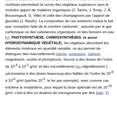
nutritives permettant la survie des végétaux supérieurs sans le
moindre apport de matières organiques (J. Sachs, J. Knop, J.-B.
Boussingault, G. Ville) et celle des champignons par l’apport de
glucides (J. Raulin). La composition de ces solutions traduit le fait
que, exception faite de la
nutrition carbonée
, assurée par le gaz
carbonique ou des substances organiques, et des
besoins en eau
(
cf
.
PHOTOSYNTHÈSE
,
CHIMIOSYNTHÈSES
,
et aussi
HYDRODYNAMIQUE VÉGÉTALE
), les végétaux absorbent les
éléments minéraux en quantité variable, ce qui permet de
distinguer des
macroéléments
(
azote
,
potassium
,
calcium
,
magnésium, soufre et phosphore), fournis à des doses de l’ordre
-4
-3
de 10
à 10
g/ml, et des
microéléments
(
ou
oligoéléments
),
-8
n
écessaires à des doses beaucoup plus faibles de l’ordre de 10
-6
-5
à 10
g/ml (parfois 10
, le fer par exemple), avec comme cas
-10
extrême le molybdène, pour lequel la dose optimale est de 10
g/ml, c’est-à-dire un dixième de microgramme par litre (
tabl
. 1).