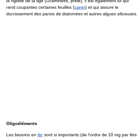
la rigidité de la tige (Graminées, prêle); c’est également lui qui
rend coupantes certaines feuilles (
carex
) et qui assure le
durcissement des parois de diatomées et autres algues siliceuses.
Oligoéléments
Les besoins en
fer
sont si importants (de l’ordre de 10 mg par litre