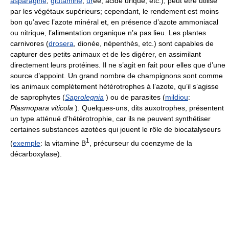
asparagine
,
glutamine
,
ur
ée, acide urique, etc.), peut être utilisé
par les végétaux supérieurs; cependant, le rendement est moins
bon qu’avec l’azote minéral et, en présence d’azote ammoniacal
ou nitrique, l’alimentation organique n’a pas lieu. Les plantes
carnivores (
drosera
, dionée, népenthès, etc.) sont capables de
capturer des petits animaux et de les digérer, en assimilant
directement leurs protéines. Il ne s’agit en fait pour elles que d’une
source d’appoint. Un grand nombre de champignons sont comme
les animaux complètement hétérotrophes à l’azote, qu’il s’agisse
de saprophytes (
Saprolegnia
) ou de parasites (
mildiou
:
Plasmopara viticola
). Quelques-uns, dits auxotrophes, présentent
un type atténué d’hétérotrophie, car ils ne peuvent synthétiser
certaines substances azotées qui jouent le rôle de biocatalyseurs
1
(
exemple
: la vitamine B
, précurseur du coenzyme de la
décarboxylase).