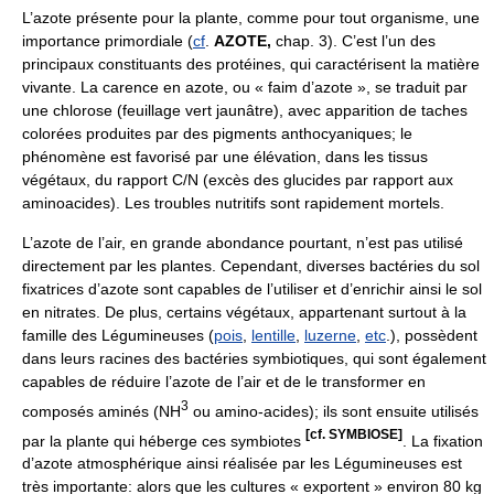
L’azote présente pour la plante, comme pour tout organisme, une
importance primordiale (
cf
.
AZOTE,
chap. 3). C’est l’un des
principaux constituants des protéines, qui caractérisent la matière
vivante. La carence en azote, ou « faim d’azote », se traduit par
une chlorose (feuillage vert jaunâtre), avec apparition de taches
colorées produites par des pigments anthocyaniques; le
phénomène est favorisé par une élévation, dans les tissus
végétaux, du rapport C/N (excès des glucides par rapport aux
aminoacides). Les troubles nutritifs sont rapidement mortels.
L’azote de l’air, en grande abondance pourtant, n’est pas utilisé
directement par les plantes. Cependant, diverses bactéries du sol
fixatrices d’azote sont capables de l’utiliser et d’enrichir ainsi le sol
en nitrates. De plus, certains végétaux, appartenant surtout à la
famille des Légumineuses (
pois
,
lentille
,
luzerne
,
etc
.), possèdent
dans leurs racines des bactéries symbiotiques, qui sont également
capables de réduire l’azote de l’air et de le transformer en
3
composés aminés (NH
ou amino-acides); ils sont ensuite utilisés
[cf. SYMBIOSE]
par la plante qui héberge ces symbiotes
. La fixation
d’azote atmosphérique ainsi réalisée par les Légumineuses est
très importante: alors que les cultures « exportent » environ 80 kg