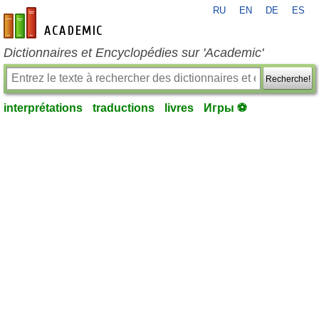
RU
EN
DE
ES
fr-academic.com
Dictionnaires et Encyclopédies sur 'Academic'
Recherche!
interprétations
traductions
livres
Игры ⚽