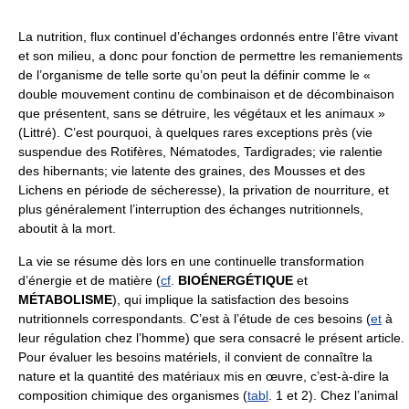
La nutrition, flux continuel d’échanges ordonnés entre l’être vivant
et son milieu, a donc pour fonction de permettre les remaniements
de l’organisme de telle sorte qu’on peut la définir comme le «
double mouvement continu de combinaison et de décombinaison
que présentent, sans se détruire, les végétaux et les animaux »
(Littré). C’est pourquoi, à quelques rares exceptions près (vie
suspendue des Rotifères, Nématodes, Tardigrades; vie ralentie
des hibernants; vie latente des graines, des Mousses et des
Lichens en période de sécheresse), la privation de nourriture, et
plus généralement l’interruption des échanges nutritionnels,
aboutit à la mort.
La vie se résume dès lors en une continuelle transformation
d’énergie et de matière (
cf
.
BIOÉNERGÉTIQUE
et
MÉTABOLISME
), qui implique la satisfaction des besoins
nutritionnels correspondants. C’est à l’étude de ces besoins (
et
à
leur régulation chez l’homme) que sera consacré le présent article.
Pour évaluer les besoins matériels, il convient de connaître la
nature et la quantité des matériaux mis en œuvre, c’est-à-dire la
composition chimique des organismes (
tabl
. 1 et 2). Chez l’animal