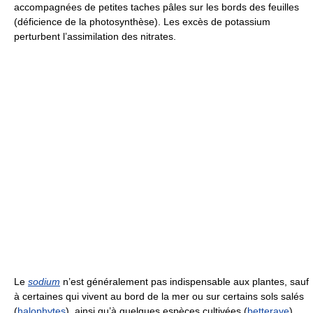
accompagnées de petites taches pâles sur les bords des feuilles
(déficience de la photosynthèse). Les excès de potassium
perturbent l’assimilation des nitrates.
Le
sodium
n’est généralement pas indispensable aux plantes, sauf
à certaines qui vivent au bord de la mer ou sur certains sols salés
(
halophytes
), ainsi qu’à quelques espèces cultivées (
betterave
).