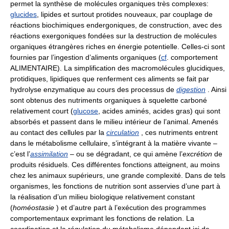
permet la synthèse de molécules organiques très complexes:
glucides
, lipides et surtout protides nouveaux, par couplage de
réactions biochimiques endergoniques, de construction, avec des
réactions exergoniques fondées sur la destruction de molécules
organiques étrangères riches en énergie potentielle. Celles-ci sont
fournies par l’ingestion d’aliments organiques (
cf
. comportement
ALIMENTAIRE). La simplification des macromolécules glucidiques,
protidiques, lipidiques que renferment ces aliments se fait par
hydrolyse enzymatique au cours des processus de
digestion
. Ainsi
sont obtenus des nutriments organiques à squelette carboné
relativement court (
glucose
, acides aminés, acides gras) qui sont
absorbés et passent dans le milieu intérieur de l’animal. Amenés
au contact des cellules par la
circulation
, ces nutriments entrent
dans le métabolisme cellulaire, s’intégrant à la matière vivante –
c’est l’
assimilation
– ou se dégradant, ce qui amène l’
excrétion
de
produits résiduels. Ces différentes fonctions atteignent, au moins
chez les animaux supérieurs, une grande complexité. Dans de tels
organismes, les fonctions de nutrition sont asservies d’une part à
la réalisation d’un milieu biologique relativement constant
(
homéostasie
) et d’autre part à l’exécution des programmes
comportementaux exprimant les fonctions de relation. La