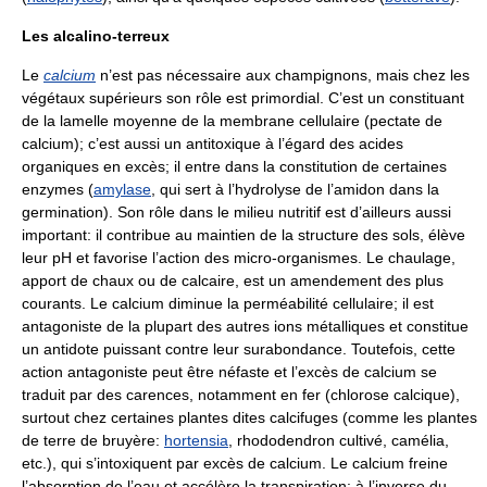
Les alcalino-terreux
Le
calcium
n’est pas nécessaire aux champignons, mais chez les
végétaux supérieurs son rôle est primordial. C’est un constituant
de la lamelle moyenne de la membrane cellulaire (pectate de
calcium); c’est aussi un antitoxique à l’égard des acides
organiques en excès; il entre dans la constitution de certaines
enzymes (
amylase
, qui sert à l’hydrolyse de l’amidon dans la
germination). Son rôle dans le milieu nutritif est d’ailleurs aussi
important: il contribue au maintien de la structure des sols, élève
leur pH et favorise l’action des micro-organismes. Le chaulage,
apport de chaux ou de calcaire, est un amendement des plus
courants. Le calcium diminue la perméabilité cellulaire; il est
antagoniste de la plupart des autres ions métalliques et constitue
un antidote puissant contre leur surabondance. Toutefois, cette
action antagoniste peut être néfaste et l’excès de calcium se
traduit par des carences, notamment en fer (chlorose calcique),
surtout chez certaines plantes dites calcifuges (comme les plantes
de terre de bruyère:
hortensia
, rhododendron cultivé, camélia,
etc.), qui s’intoxiquent par excès de calcium. Le calcium freine
l’absorption de l’eau et accélère la transpiration: à l’inverse du