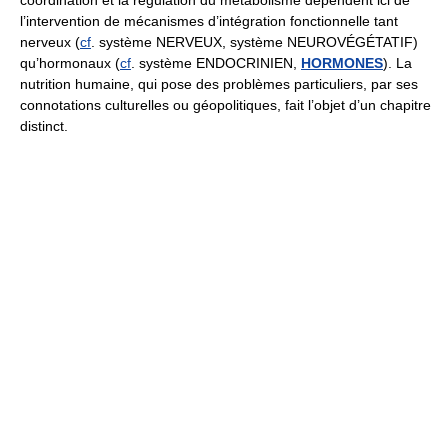
coordination et la régulation du métabolisme dépendent ici de
l’intervention de mécanismes d’intégration fonctionnelle tant
nerveux (
cf
. système NERVEUX, système NEUROVÉGÉTATIF)
qu’hormonaux (
cf
. système ENDOCRINIEN,
HORMONES
). La
nutrition humaine, qui pose des problèmes particuliers, par ses
connotations culturelles ou géopolitiques, fait l’objet d’un chapitre
distinct.